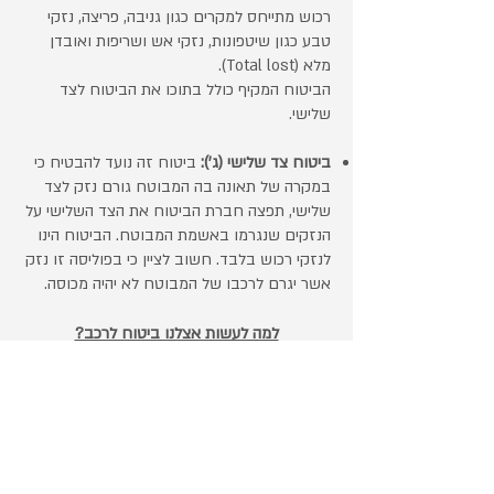
רכוש מתייחס למקרים כגון גניבה, פריצה, נזקי
טבע כגון שיטפונות, נזקי אש ושריפות ואובדן
מלא (Total lost).
הבי
טוח המקיף כולל בתוכו את הביטוח לצד
שלישי.
ביטוח צד שלישי (ג'):
ביטוח זה נועד להבטיח כי
במקרה של תאונה בה המבוטח גורם נזק לצד
שלישי, תפצה חברת הביטוח את הצד השלישי על
הנזקים שנגרמו באשמת המבוטח. הביטוח הינו
לנזקי רכוש בלבד. חשוב לציין כי בפוליסה זו נזק
אשר יגרם לרכבו של המבוטח לא יהיה מכוסה.
למה לעשות אצלנו ביטוח לרכב?
אצלנו תקבלו שירות אישי ישיר ומקצועי, ע"י צוות
מיומן, מקצועי ומנוסה שיהיה לצידך לאורך כל
הדרך,
אנחנו נבחר עבורכם את ההצעה
המשתלמת ביותר מכל חברות הביטוח.
אנחנו מזמינים אתכם להצטרף לאלפי הלקוחות